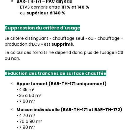
BAR-TH-171 – PAC air/eau
- ETAS compris entre
111 % et 140 %
- ou
supérieur à 140 %
Suppression du critère d’usage
Le critère distinguant « chauffage seul » ou « chauffage +
production d’ECS » est
supprimé
.
Le calcul des forfaits ne dépend donc plus de l’usage ECS
ou non.
Réduction des tranches de surface chauffée
Appartement (BAR-TH-171 uniquement)
• < 35 m²
• 35 à 60 m²
• > 60 m²
Maison individuelle (BAR-TH-171 et BAR-TH-172)
• < 70 m²
• 70 à 90 m²
• > 90 m²