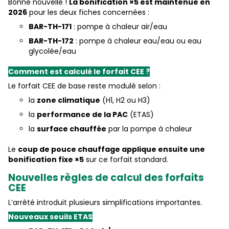
Bonne nouvelle !
L
a bonification ×5 est maintenue en
2026
pour les deux fiches concernées :
BAR-TH-171
: pompe à chaleur air/eau
BAR-TH-172
: pompe à chaleur eau/eau ou eau
glycolée/eau
Comment est calculé le forfait CEE ?
Le forfait CEE de base reste modulé selon :
la
zone climatique
(H1, H2 ou H3)
la
performance de la PAC
(ETAS)
la
surface chauffée
par la pompe à chaleur
Le
c
oup de pouce chauffage applique ensuite une
bonification fixe ×5
sur ce forfait standard.
Nouvelles règles de calcul des forfaits
CEE
L’arrêté introduit plusieurs simplifications importantes.
Nouveaux seuils ETAS