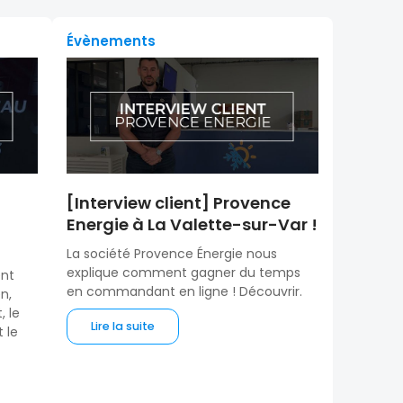
Évènements
[Interview client] Provence
Energie à La Valette-sur-Var !
La société Provence Énergie nous
explique comment gagner du temps
ent
en commandant en ligne ! Découvrir.
n,
, le
Lire la suite
t le