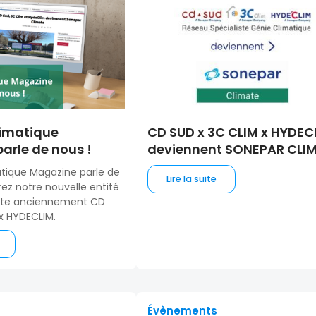
limatique
CD SUD x 3C CLIM x HYDEC
arle de nous !
deviennent SONEPAR CLI
tique Magazine parle de
Lire la suite
ez notre nouvelle entité
ate anciennement CD
x HYDECLIM.
Évènements