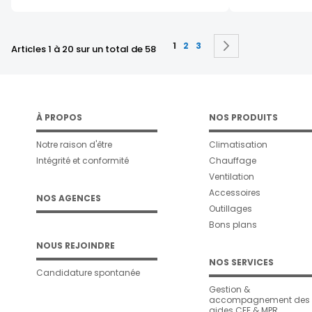
Page
Vous lisez actuellement la p
Page
Page
Page
Suivant
1
2
3
Articles 1 à 20 sur un total de 58
À PROPOS
NOS PRODUITS
Notre raison d'être
Climatisation
Intégrité et conformité
Chauffage
Ventilation
Accessoires
NOS AGENCES
Outillages
Bons plans
NOUS REJOINDRE
NOS SERVICES
Candidature spontanée
Gestion &
accompagnement des
aides CEE & MPR