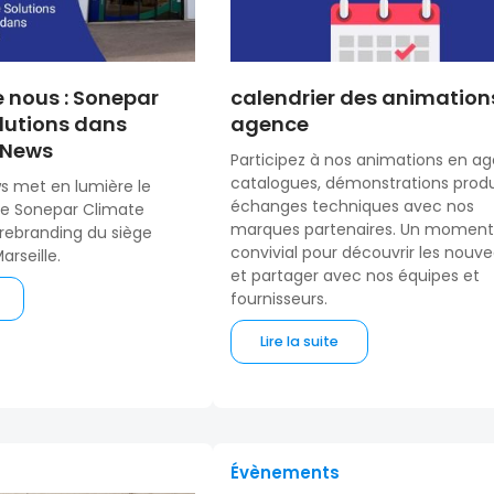
e nous : Sonepar
calendrier des animation
lutions dans
agence
 News
Participez à nos animations en ag
catalogues, démonstrations produ
s met en lumière le
échanges techniques avec nos
e Sonepar Climate
marques partenaires. Un moment
 rebranding du siège
convivial pour découvrir les nouv
arseille.
et partager avec nos équipes et
fournisseurs.
Lire la suite
Évènements