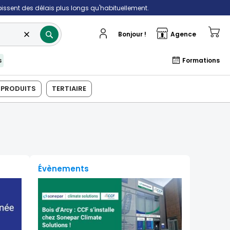
ubissent des délais plus longs qu'habituellement.
Rechercher
Mo
✔
Bonjour !
Agence
s
Formations
PRODUITS
TERTIAIRE
Évènements