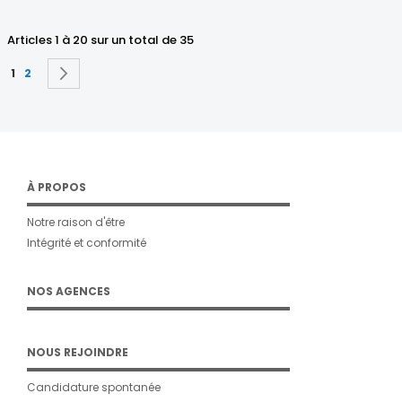
Articles 1 à 20 sur un total de 35
Page
Vous lisez actuellement la page
Page
Page
Suivant
1
2
À PROPOS
Notre raison d'être
Intégrité et conformité
NOS AGENCES
NOUS REJOINDRE
Candidature spontanée