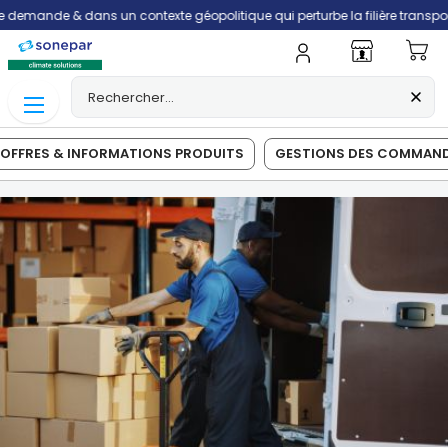
n contexte géopolitique qui perturbe la filière transport, les livraisons s
Mo
OFFRES & INFORMATIONS PRODUITS
GESTIONS DES COMMAN