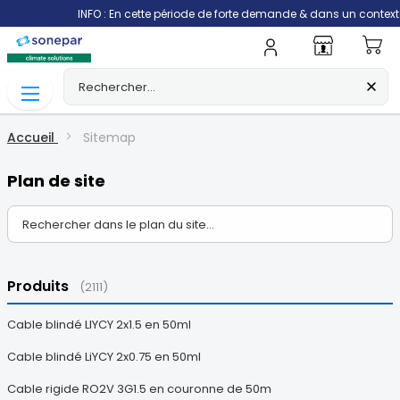
INFO : En cette période de forte demande & dans un contexte géopoliti
Mo
Accueil
Sitemap
Plan de site
Produits
(2111)
Cable blindé LIYCY 2x1.5 en 50ml
Cable blindé LiYCY 2x0.75 en 50ml
Cable rigide RO2V 3G1.5 en couronne de 50m