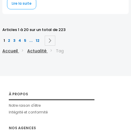
Lire la suite
Articles 1 à 20 sur un total de 223
Page
Vous lisez actuellement la page
Page
Page
Page
Page
Page
Page
Suivant
1
2
3
4
5
...
12
Accueil
Actualité
Tag
À PROPOS
Notre raison d'être
Intégrité et conformité
NOS AGENCES