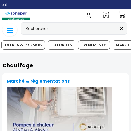
Mo
OFFRES & PROMOS
TUTORIELS
ÉVÈNEMENTS
MARCHÉ
Chauffage
Marché & réglementations