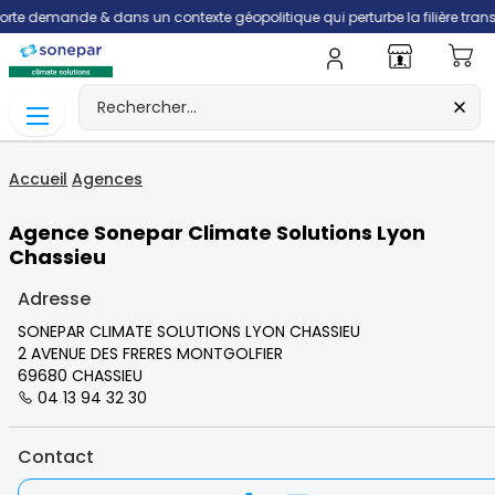
mande & dans un contexte géopolitique qui perturbe la filière transport, le
Mo
Accueil
Agences
Agence Sonepar Climate Solutions Lyon
Chassieu
Adresse
SONEPAR CLIMATE SOLUTIONS LYON CHASSIEU
2 AVENUE DES FRERES MONTGOLFIER
69680 CHASSIEU
04 13 94 32 30
Contact