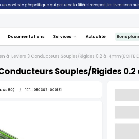
un contexte géopolitique qui perturbe la filière transport, les livraisons s
Documentations
Services
Actualité
Bons plan
n à Leviers 3 Conducteurs Souples/Rigides 0.2 à 4mm(BOITE D
 Conducteurs Souples/Rigides 0.
E DE 50)
/
RÉF. :
050307-000161