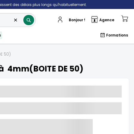
ubissent des délais plus longs qu'habituellement.
Rechercher
Mo
✔
Bonjour !
Agence
s
Formations
E 50)
2 à 4mm(BOITE DE 50)