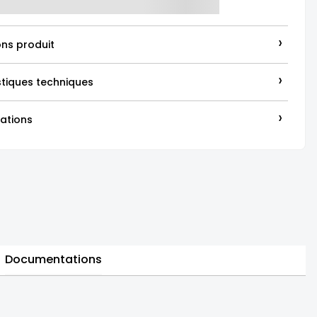
›
ons produit
›
stiques techniques
›
ations
Documentations