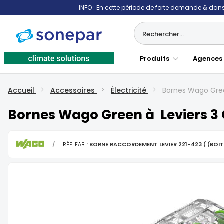
INFO : En cette période de forte demande & dans 
Produits
Agences
Accueil
Accessoires
Électricité
Bornes Wago Gree
Bornes Wago Green à Leviers 3
/
RÉF. FAB. :
BORNE RACCORDEMENT LEVIER 221-423 ( (BOIT
Skip
to
the
end
of