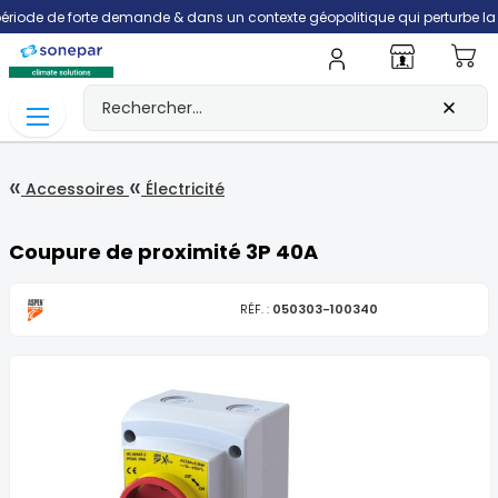
 de forte demande & dans un contexte géopolitique qui perturbe la filière t
Mo
Accessoires
Électricité
Coupure de proximité 3P 40A
RÉF. :
050303-100340
Skip
to
the
end
of
the