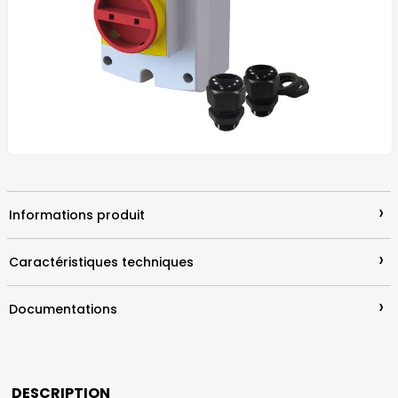
images
gallery
Skip
to
the
beginning
›
Informations produit
of
the
images
›
Caractéristiques techniques
gallery
›
Documentations
DESCRIPTION