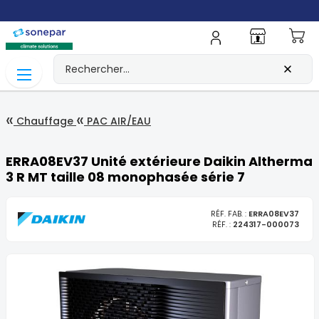
Mo
Chauffage
PAC AIR/EAU
ERRA08EV37 Unité extérieure Daikin Altherma
3 R MT taille 08 monophasée série 7
RÉF. FAB. :
ERRA08EV37
RÉF. :
224317-000073
Skip
to
the
end