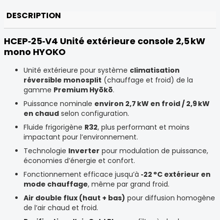
DESCRIPTION
HCEP‑25‑V4 Unité extérieure console 2,5 kW
mono HYOKO
Unité extérieure pour système
climatisation
réversible monosplit
(chauffage et froid) de la
gamme
Premium Hyōkō
.
Puissance nominale
environ 2,7 kW en froid / 2,9 kW
en chaud
selon configuration.
Fluide frigorigène
R32
, plus performant et moins
impactant pour l’environnement.
Technologie
Inverter
pour modulation de puissance,
économies d’énergie et confort.
Fonctionnement efficace jusqu’à
‑22 °C extérieur en
mode chauffage
, même par grand froid.
Air double flux (haut + bas)
pour diffusion homogène
de l’air chaud et froid.