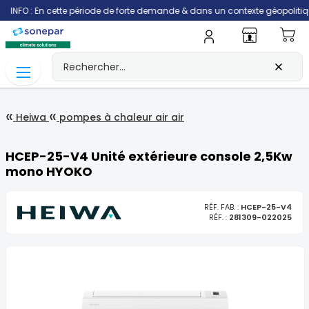
 : En cette période de forte demande & dans un contexte géopolitique qui per
Mo
Heiwa
pompes à chaleur air air
HCEP-25-V4 Unité extérieure console 2,5Kw
mono HYOKO
RÉF. FAB. :
HCEP-25-V4
RÉF. :
281309-022025
Skip
to
the
end