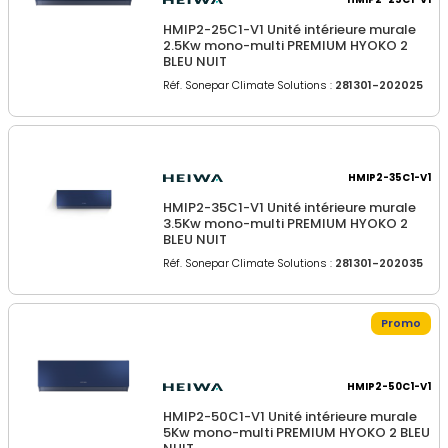
spécifiques de chaque pièce tout en minimisant les coûts 
d’installation et d’exploitation. En choisissant Heiwa, vous bénéficiez 
HMIP2-25C1-V1 Unité intérieure murale
non seulement de performances écologiques, mais également 
2.5Kw mono-multi PREMIUM HYOKO 2
d’une garantie de qualité et de durabilité. Le Réseau Spécialiste 
BLEU NUIT
Génie Climatique 
 SONEPAR CLIMATE 
distribue aussi la gamme 
Réf. Sonepar Climate Solutions :
281301-202025
zen 3
, 
zoning
, 
petit-tertiaire
 et 
pompes à chaleur air/eau
 Heiwa.
HMIP2-35C1-V1
HMIP2-35C1-V1 Unité intérieure murale
3.5Kw mono-multi PREMIUM HYOKO 2
BLEU NUIT
Réf. Sonepar Climate Solutions :
281301-202035
Promo
HMIP2-50C1-V1
HMIP2-50C1-V1 Unité intérieure murale
5Kw mono-multi PREMIUM HYOKO 2 BLEU