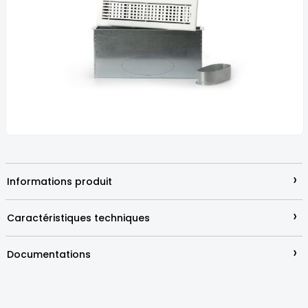
the
images
gallery
Skip
to
the
beginning
›
Informations produit
of
the
images
›
Caractéristiques techniques
gallery
›
Documentations