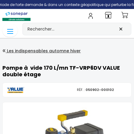
de forte demande & dans un contexte géopolitique qui perturbe la filière tr
Mo
Les indispensables automne hiver
Pompe à vide 170 L/mn TF-VRP6DV VALUE
double étage
RÉF. :
050902-000102
Skip
to
the
end
of