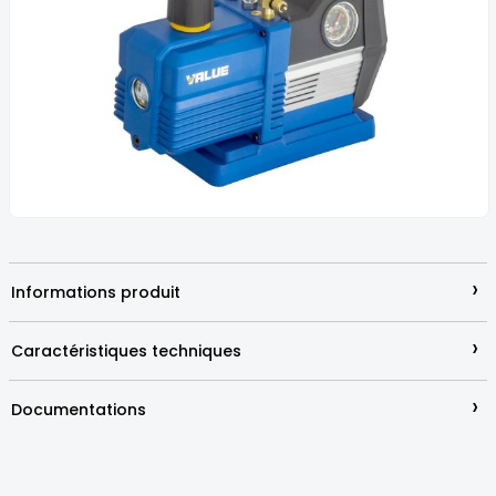
the
images
gallery
Skip
to
the
beginning
›
Informations produit
of
the
images
›
Caractéristiques techniques
gallery
›
Documentations