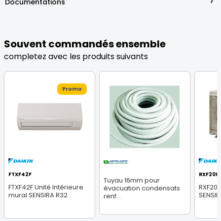
›
Documentations
Souvent commandés ensemble
completez avec les produits suivants
Promo
FTXF42F
RXF20F
Tuyau 16mm pour
FTXF42F Unité Intérieure
RXF20F 
évacuation condensats
mural SENSIRA R32
SENSIR
renf...