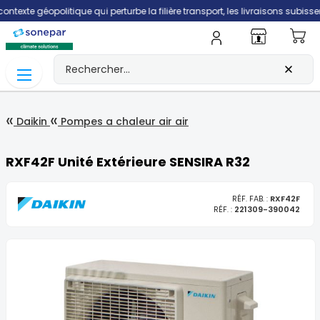
politique qui perturbe la filière transport, les livraisons subissent des dé
Mo
Daikin
Pompes a chaleur air air
RXF42F Unité Extérieure SENSIRA R32
RÉF. FAB. :
RXF42F
RÉF. :
221309-390042
Skip
to
the
end
of