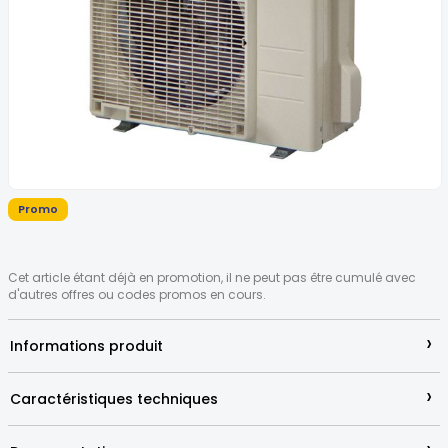
the
images
gallery
Skip
to
Promo
the
beginning
of
Cet article étant déjà en promotion, il ne peut pas être cumulé avec
the
d'autres offres ou codes promos en cours.
images
gallery
›
Informations produit
›
Caractéristiques techniques