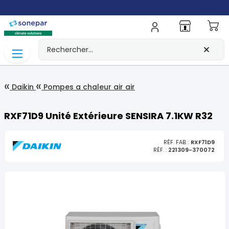
Mo
Daikin
Pompes a chaleur air air
RXF71D9 Unité Extérieure SENSIRA 7.1KW R32
RÉF. FAB. :
RXF71D9
RÉF. :
221309-370072
Skip
to
the
end
of