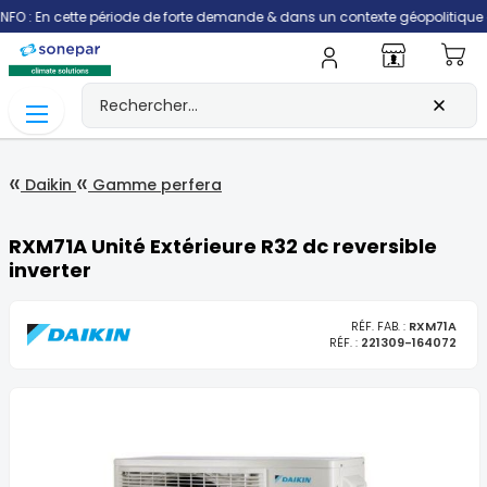
 cette période de forte demande & dans un contexte géopolitique qui perturb
Mo
Daikin
Gamme perfera
RXM71A Unité Extérieure R32 dc reversible
inverter
RÉF. FAB. :
RXM71A
RÉF. :
221309-164072
Skip
to
the
end