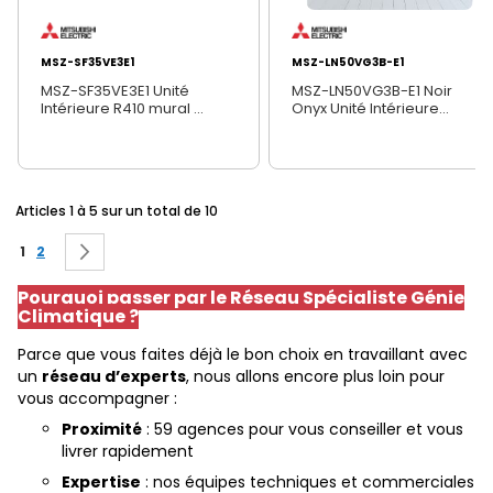
MSZ-SF35VE3E1
MSZ-LN50VG3B-E1
MSZ-SF35VE3E1 Unité
MSZ-LN50VG3B-E1 Noir
Intérieure R410 mural ...
Onyx Unité Intérieure...
Articles 1 à 5 sur un total de 10
Page
Vous lisez actuellement la page
Page
Page
Suivant
1
2
Pourquoi passer par le Réseau Spécialiste Génie
Climatique ?
Parce que vous faites déjà le bon choix en travaillant avec
un
réseau d’experts
, nous allons encore plus loin pour
vous accompagner :
Proximité
: 59 agences pour vous conseiller et vous
livrer rapidement
Expertise
: nos équipes techniques et commerciales