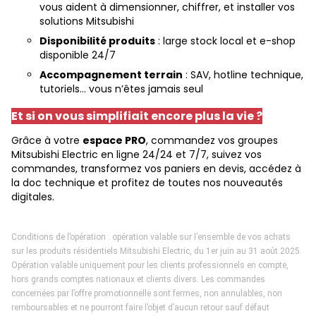
vous aident à dimensionner, chiffrer, et installer vos
solutions Mitsubishi
Disponibilité produits
: large stock local et e-shop
disponible 24/7
Accompagnement terrain
: SAV, hotline technique,
tutoriels... vous n’êtes jamais seul
Et si on vous simplifiait encore plus la vie ?
Grâce à votre
espace PRO
, commandez vos groupes
Mitsubishi Electric en ligne 24/24 et 7/7, suivez vos
commandes, transformez vos paniers en devis, accédez à
la doc technique et profitez de toutes nos nouveautés
digitales.
Conditions de l’opération : opération valable sur l’ensemble de vos achats
sur les produits résidentiels Mitsubishi Electric, du 1er
juin au 31 août 2025.
Opération valable uniquement pour les clients professionnels en compte,
hors grands comptes nationaux et
clients divers. Les commandes
concernées par l’offre promotionnelle sont fermes, non annulables, non
remboursables et ne pourront
faire l’objet d’aucun retour sauf défaut