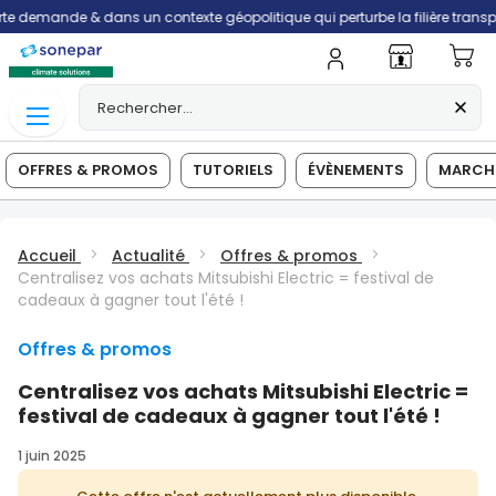
e & dans un contexte géopolitique qui perturbe la filière transport, les li
Mo
OFFRES & PROMOS
TUTORIELS
ÉVÈNEMENTS
MARCHÉ
Accueil
Actualité
Offres & promos
Centralisez vos achats Mitsubishi Electric = festival de
cadeaux à gagner tout l'été !
Offres & promos
Centralisez vos achats Mitsubishi Electric =
festival de cadeaux à gagner tout l'été !
1 juin 2025