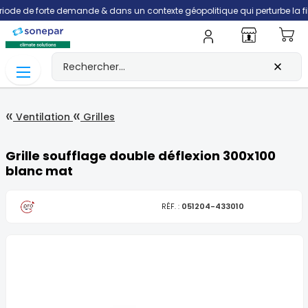
de forte demande & dans un contexte géopolitique qui perturbe la filière tr
Mo
Ventilation
Grilles
Grille soufflage double déflexion 300x100
blanc mat
RÉF. :
051204-433010
Skip
to
the
end
of