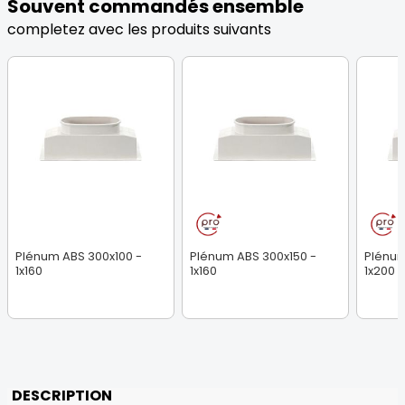
Souvent commandés ensemble
completez avec les produits suivants
Plénum ABS 300x100 -
Plénum ABS 300x150 -
Plénum
1x160
1x160
1x200
DESCRIPTION