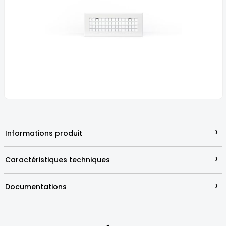
the
images
gallery
Skip
to
the
beginning
›
Informations produit
of
the
images
›
Caractéristiques techniques
gallery
›
Documentations