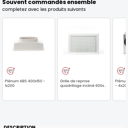
Souvent commandés ensemble
completez avec les produits suivants
Plénum ABS 400x150 -
Grille de reprise
Plénum
1x200
quadrillage incliné 600x...
- 4x200
DESCRIPTION