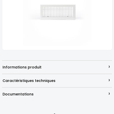
the
images
gallery
Skip
to
the
beginning
›
Informations produit
of
the
images
›
Caractéristiques techniques
gallery
›
Documentations