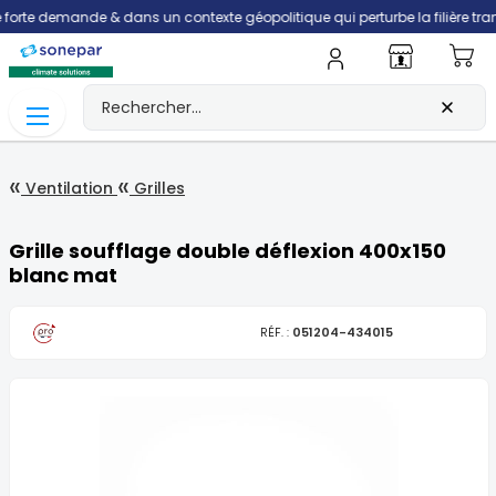
 demande & dans un contexte géopolitique qui perturbe la filière transport,
Mo
Ventilation
Grilles
Grille soufflage double déflexion 400x150
blanc mat
RÉF. :
051204-434015
Skip
to
the
end
of