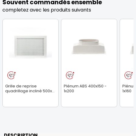
Souvent commandés ensemble
completez avec les produits suivants
Grille de reprise
Plénum ABS 400x150 -
Plénum
quadrillage incliné 500x...
1x200
1x160
DESCRIPTION