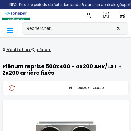
FO : En cette période de forte demande & dans un contexte géopolitique qui 
Mo
Ventilation
plénum
Plénum reprise 500x400 - 4x200 ARR/LAT +
2x200 arrière fixés
RÉF. :
051208-135040
Skip
to
the
end
of