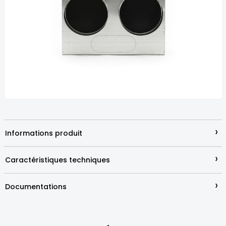
the
images
gallery
Skip
to
the
beginning
›
Informations produit
of
the
images
›
Caractéristiques techniques
gallery
›
Documentations