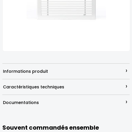
images
gallery
Skip
to
the
beginning
›
Informations produit
of
the
images
›
Caractéristiques techniques
gallery
›
Documentations
Souvent commandés ensemble