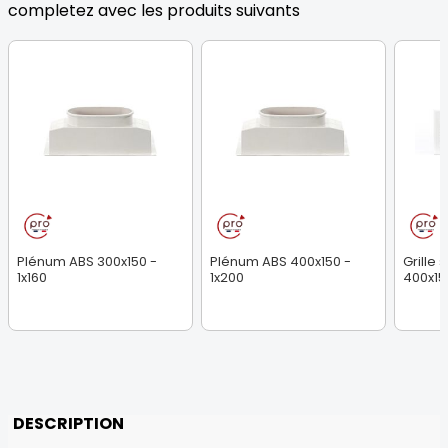
completez avec les produits suivants
Plénum ABS 300x150 -
Plénum ABS 400x150 -
Grille 
1x160
1x200
400x15
DESCRIPTION