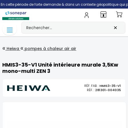
e période de forte demande & dans un contexte géopolitique qui perturbe la 
Mo
Heiwa
pompes à chaleur air air
HMIS3-35-V1 Unité intérieure murale 3,5Kw
mono-multi ZEN 3
RÉF. FAB. :
HMIS3-35-V1
RÉF. :
281301-004035
Skip
to
the
end