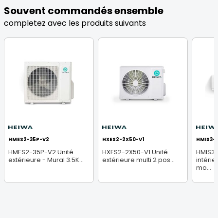
Souvent commandés ensemble
completez avec les produits suivants
HMES2-35P-V2
HXES2-2X50-V1
HMIS3-2
HMES2-35P-V2 Unité
HXES2-2X50-V1 Unité
HMIS3-
extérieure - Mural 3.5K...
extérieure multi 2 pos...
intéri
mo...