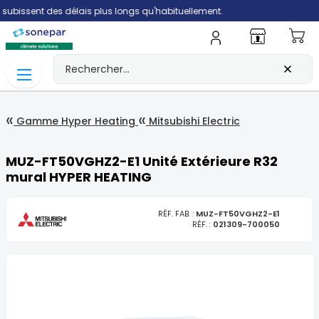
sent des délais plus longs qu'habituellement.
Mo
Gamme Hyper Heating
Mitsubishi Electric
MUZ-FT50VGHZ2-E1 Unité Extérieure R32
mural HYPER HEATING
RÉF. FAB. :
MUZ-FT50VGHZ2-E1
RÉF. :
021309-700050
Skip
to
the
end