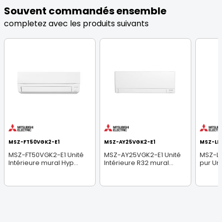
Souvent commandés ensemble
completez avec les produits suivants
MSZ-FT50VGK2-E1
MSZ-AY25VGK2-E1
MSZ-LN
MSZ-FT50VGK2-E1 Unité
MSZ-AY25VGK2-E1 Unité
MSZ-L
Intérieure mural Hyp...
Intérieure R32 mural...
pur Uni