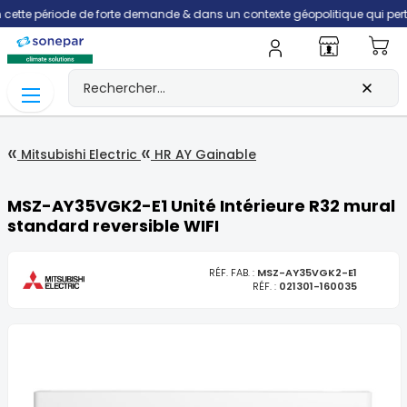
ériode de forte demande & dans un contexte géopolitique qui perturbe la fil
Mo
Mitsubishi Electric
HR AY Gainable
MSZ-AY35VGK2-E1 Unité Intérieure R32 mural
standard reversible WIFI
RÉF. FAB. :
MSZ-AY35VGK2-E1
RÉF. :
021301-160035
Skip
to
the
end