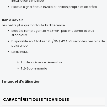
installation simplifiée
Plaque signalétique invisible : finition propre et discrète
Bon à savoir
Les petits plus qui font toute la différence :
Modèle remplaçant le MSZ-AP : plus moderne et plus
silencieux
Disponible en 4 tailles : 25 / 35 / 42 / 50, selon les besoins de
puissance
Le kit inclut :
1 unité intérieure réversible
1 télécommande
1 manuel d’utilisation
CARACTÉRISTIQUES TECHNIQUES