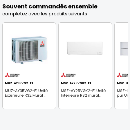
Souvent commandés ensemble
completez avec les produits suivants
MUZ-AY35VG2-E1
MSZ-AY25VGK2-E1
MSZ-LN
MUZ-AY35VG2-E1 Unité
MSZ-AY25VGK2-E1 Unité
MSZ-L
Extérieure R32 Mural ...
Intérieure R32 mural...
pur Uni