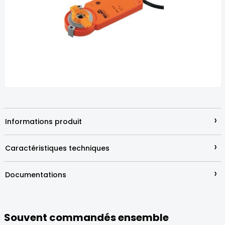
images
gallery
Skip
to
the
beginning
›
Informations produit
of
the
images
›
Caractéristiques techniques
gallery
›
Documentations
Souvent commandés ensemble