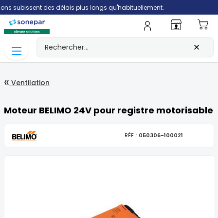
ubissent des délais plus longs qu'habituellement.
Mo
Ventilation
Moteur BELIMO 24V pour registre motorisable
RÉF. :
050306-100021
Skip
to
the
end
of
the