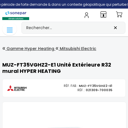
ode de forte demande & dans un contexte géopolitique qui perturbe la filièr
Mo
Gamme Hyper Heating
Mitsubishi Electric
MUZ-FT35VGHZ2-E1 Unité Extérieure R32
mural HYPER HEATING
RÉF. FAB. :
MUZ-FT35VGHZ2-E1
RÉF. :
021309-700035
Skip
to
the
end