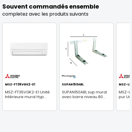
Souvent commandés ensemble
completez avec les produits suivants
MSZ-FT35VGK2-E1
SUPAN150ABL
MSZ-LN
MSZ-FT35VGK2-E1 Unité
SUPAN150ABL sup mural
MSZ-L
Intérieure mural Hyp...
avec barre niveau 80...
pur Uni