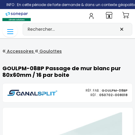
FO : En cette période de forte demande & dans un contexte géopolitique qui p
Mo
Accessoires
Goulottes
GOULPM-08BP Passage de mur blanc pur
80x60mm / 16 par boite
RÉF. FAB. :
GOULPM-08BP
RÉF. :
050702-008018
Skip
to
the
end