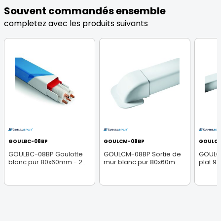
Souvent commandés ensemble
completez avec les produits suivants
GOULBC-08BP
GOULCM-08BP
GOULCP
GOULBC-08BP Goulotte
GOULCM-08BP Sortie de
GOULC
blanc pur 80x60mm - 2...
mur blanc pur 80x60m...
plat 90