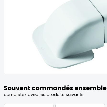
the
images
gallery
Skip
to
the
Souvent commandés ensemble
beginning
of
completez avec les produits suivants
the
images
gallery