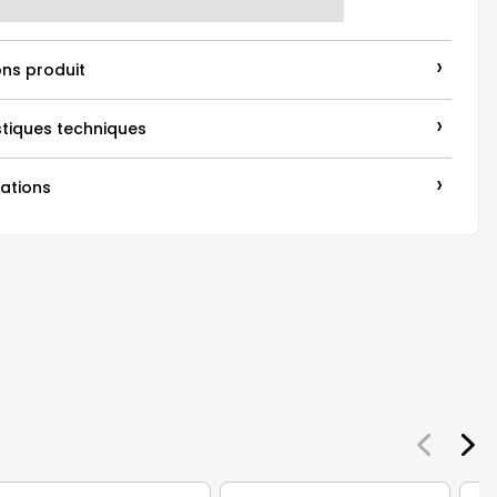
›
ons produit
›
stiques techniques
›
ations