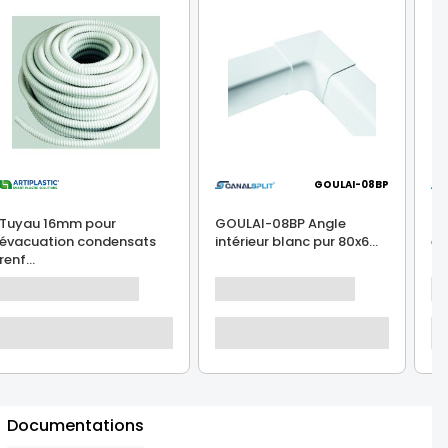
GOULAI-08BP
Tuyau 16mm pour
GOULAI-08BP Angle
GO
évacuation condensats
intérieur blanc pur 80x6...
ex
renf...
Documentations