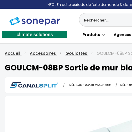
INFO : En cette période de forte demande & dans 
Produits
Agences
Accueil
Accessoires
Goulottes
GOULCM-08BP Sor
GOULCM-08BP Sortie de mur bla
/
RÉF. FAB. :
GOULCM-08BP
/
RÉF. :
0
Skip
to
the
end
of