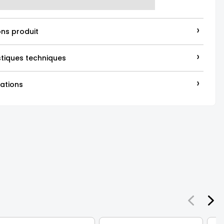
›
ons produit
›
stiques techniques
›
ations