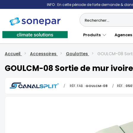
INFO : En cette période de forte demande & dans 
Produits
Agences
Accueil
Accessoires
Goulottes
GOULCM-08 Sorti
GOULCM-08 Sortie de mur ivoire
/
RÉF. FAB. :
GOULCM-08
/
RÉF. :
050
Skip
to
the
end
of