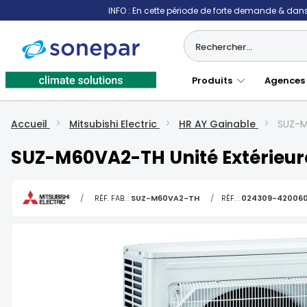
INFO : En cette période de forte demande & dans 
Produits
Agences
Accueil
Mitsubishi Electric
HR AY Gainable
SUZ-M
SUZ-M60VA2-TH Unité Extérieure
/
RÉF. FAB. :
SUZ-M60VA2-TH
/
RÉF. :
024309-42006
Skip
to
the
end
of