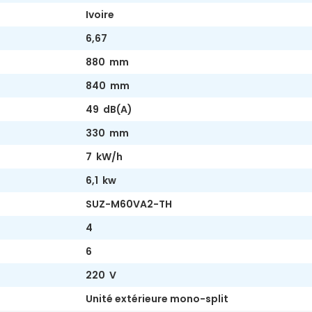
Ivoire
6,67
880 mm
840 mm
49 dB(A)
330 mm
7 kW/h
6,1 kw
SUZ-M60VA2-TH
4
6
220 V
Unité extérieure mono-split