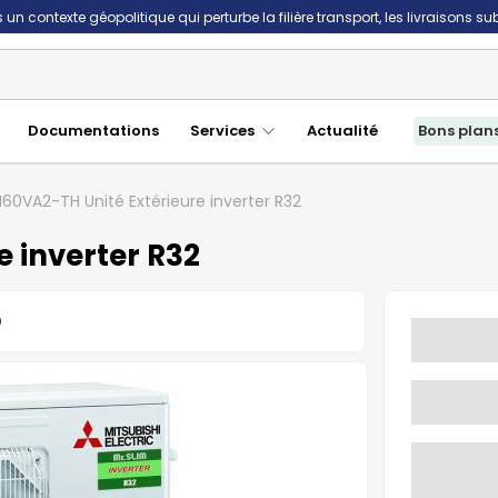
un contexte géopolitique qui perturbe la filière transport, les livraisons s
Documentations
Services
Actualité
Bons plan
60VA2-TH Unité Extérieure inverter R32
 inverter R32
0