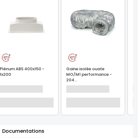
Plénum ABS 400x150 -
Gaine isolée ouate
Pl
1x200
MO/M1 performance -
4x
204...
Documentations