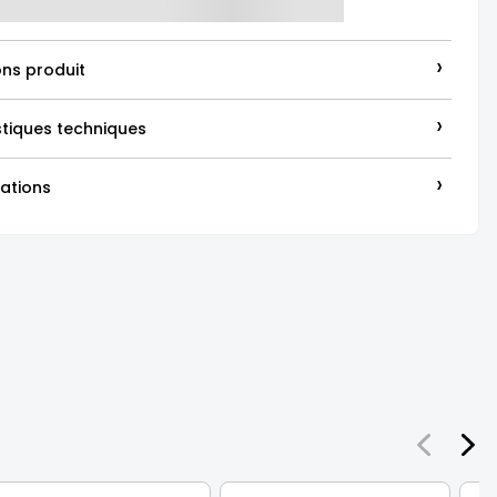
›
ons produit
›
stiques techniques
›
ations