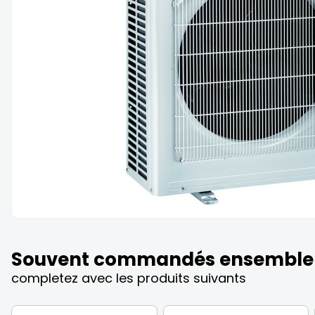
the
images
gallery
Skip
to
the
Souvent commandés ensemble
beginning
of
completez avec les produits suivants
the
images
gallery