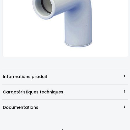
the
images
gallery
Skip
to
the
beginning
›
Informations produit
of
the
images
›
Caractéristiques techniques
gallery
›
Documentations