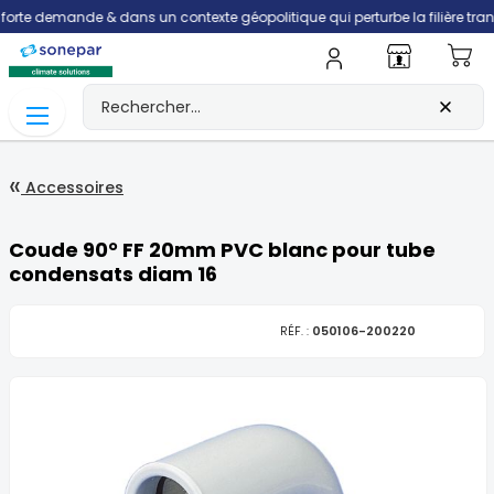
emande & dans un contexte géopolitique qui perturbe la filière transport, l
Mo
Accessoires
Coude 90° FF 20mm PVC blanc pour tube
condensats diam 16
RÉF. :
050106-200220
Skip
to
the
end
of