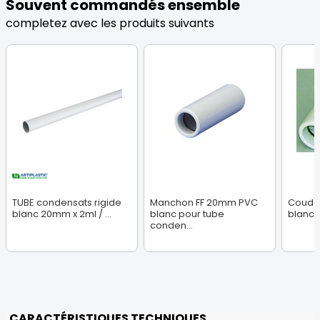
Souvent commandés ensemble
completez avec les produits suivants
TUBE condensats rigide
Manchon FF 20mm PVC
Coude
blanc 20mm x 2ml / ...
blanc pour tube
blanc 
conden...
CARACTÉRISTIQUES TECHNIQUES