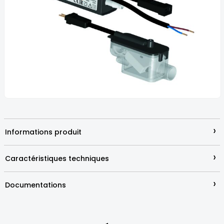
the
images
gallery
Skip
to
the
beginning
›
Informations produit
of
the
images
›
Caractéristiques techniques
gallery
›
Documentations