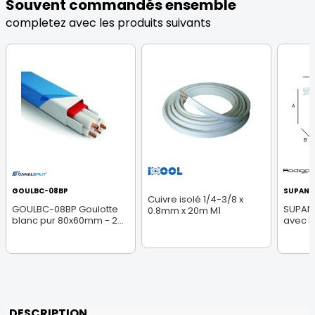
Souvent commandés ensemble
completez avec les produits suivants
GOULBC-08BP
SUPAN1
Cuivre isolé 1/4-3/8 x
GOULBC-08BP Goulotte
SUPAN1
0.8mm x 20m M1
blanc pur 80x60mm - 2...
avec ba
DESCRIPTION