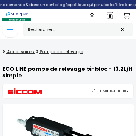
mande & dans un contexte géopolitique qui perturbe la filière transport, le
Mo
Accessoires
Pompe de relevage
ECO LINE pompe de relevage bi-bloc - 13.2L/H
simple
RÉF. :
050101-000007
Skip
to
the
end
of